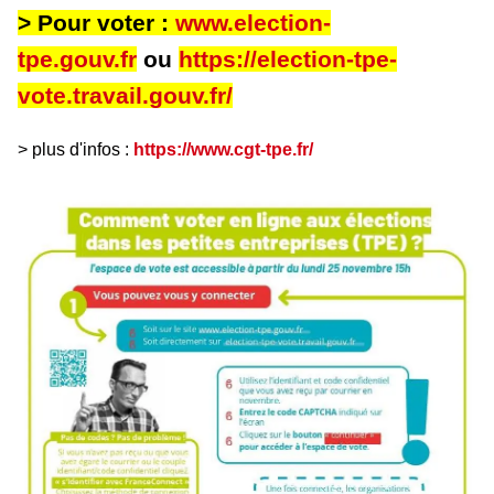
> Pour voter :
www.election-
tpe.gouv.fr
ou
https://election-tpe-
vote.travail.gouv.fr/
> plus d'infos :
https://www.cgt-tpe.fr/