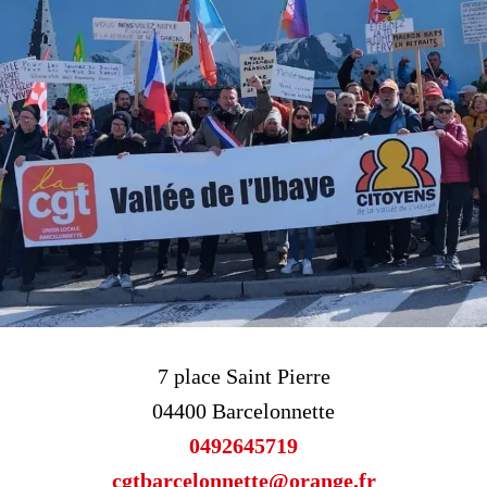
7 place Saint Pierre
04400 Barcelonnette
0492645719
cgtbarcelonnette@orange.fr